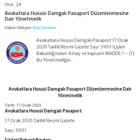
Oca
24
Avukatlara
yorumlar kapalı
Hususi
Avukatlara Hususi Damgalı Pasaport Düzenlenmesine
Damgalı
Dair Yönetmelik
Pasaport
Düzenlenmesine
Haberi Ekleyen:
Klas Denetim
Dair
Yönetmelik
Avukatlara Hususi Damgalı Pasaport 17 Ocak
için
2020 Tarihli Resmi Gazete Sayı: 31011 İçişleri
Bakanlığından: Amaç ve kapsam MADDE 1 – (1)
Bu Yönetmeliğin…
Avukatlara Hususi Damgalı Pasaport Düzenlenmesine Dair
Yönetmelik
Tarih: 17 Ocak 2020
Avukatlara Hususi Damgalı Pasaport
17 Ocak 2020 Tarihli Resmi Gazete
Sayı: 31011