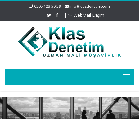
0505 123 59 59
info@klasdenetim.com
|
WebMail Erişim