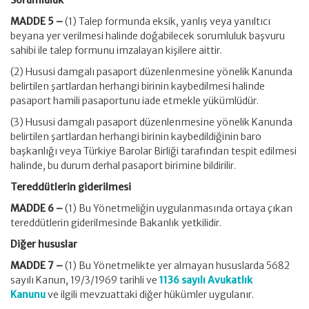
Sorumluluk
MADDE 5 –
(1) Talep formunda eksik, yanlış veya yanıltıcı
beyana yer verilmesi halinde doğabilecek sorumluluk başvuru
sahibi ile talep formunu imzalayan kişilere aittir.
(2) Hususi damgalı pasaport düzenlenmesine yönelik Kanunda
belirtilen şartlardan herhangi birinin kaybedilmesi halinde
pasaport hamili pasaportunu iade etmekle yükümlüdür.
(3) Hususi damgalı pasaport düzenlenmesine yönelik Kanunda
belirtilen şartlardan herhangi birinin kaybedildiğinin baro
başkanlığı veya Türkiye Barolar Birliği tarafından tespit edilmesi
halinde, bu durum derhal pasaport birimine bildirilir.
Tereddütlerin giderilmesi
MADDE 6 –
(1) Bu Yönetmeliğin uygulanmasında ortaya çıkan
tereddütlerin giderilmesinde Bakanlık yetkilidir.
Diğer hususlar
MADDE 7 –
(1) Bu Yönetmelikte yer almayan hususlarda 5682
sayılı Kanun, 19/3/1969 tarihli ve
1136 sayılı Avukatlık
Kanunu
ve ilgili mevzuattaki diğer hükümler uygulanır.