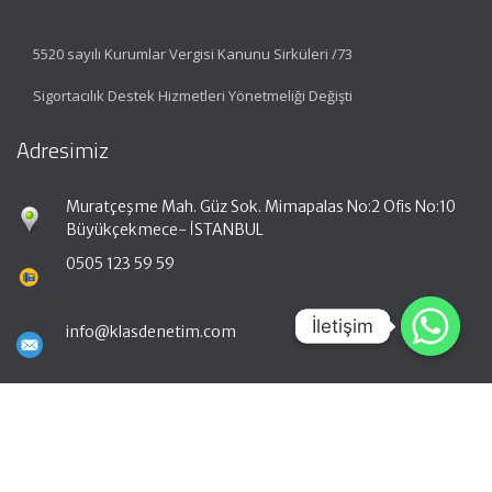
5520 sayılı Kurumlar Vergisi Kanunu Sirküleri /73
Sigortacılık Destek Hizmetleri Yönetmeliği Değişti
Adresimiz
Muratçeşme Mah. Güz Sok. Mimapalas No:2 Ofis No:10
Büyükçekmece- İSTANBUL
0505 123 59 59
İletişim
İletişim
info@klasdenetim.com
Hızlı Menü
Ana Sayfa
Hakkımızda