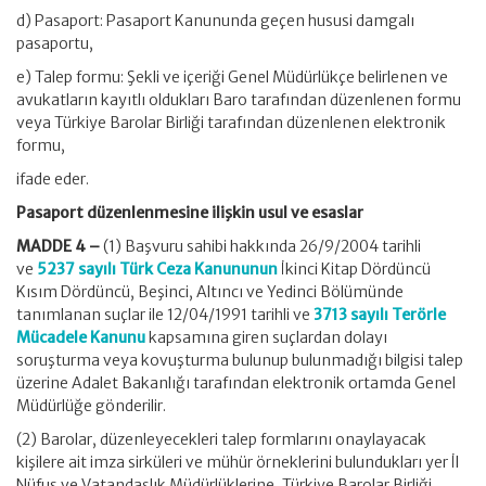
d) Pasaport: Pasaport Kanununda geçen hususi damgalı
pasaportu,
e) Talep formu: Şekli ve içeriği Genel Müdürlükçe belirlenen ve
avukatların kayıtlı oldukları Baro tarafından düzenlenen formu
veya Türkiye Barolar Birliği tarafından düzenlenen elektronik
formu,
ifade eder.
Pasaport düzenlenmesine ilişkin usul ve esaslar
MADDE 4 –
(1) Başvuru sahibi hakkında 26/9/2004 tarihli
ve
5237 sayılı Türk Ceza Kanununun
İkinci Kitap Dördüncü
Kısım Dördüncü, Beşinci, Altıncı ve Yedinci Bölümünde
tanımlanan suçlar ile 12/04/1991 tarihli ve
3713 sayılı Terörle
Mücadele Kanunu
kapsamına giren suçlardan dolayı
soruşturma veya kovuşturma bulunup bulunmadığı bilgisi talep
üzerine Adalet Bakanlığı tarafından elektronik ortamda Genel
Müdürlüğe gönderilir.
(2) Barolar, düzenleyecekleri talep formlarını onaylayacak
kişilere ait imza sirküleri ve mühür örneklerini bulundukları yer İl
Nüfus ve Vatandaşlık Müdürlüklerine, Türkiye Barolar Birliği