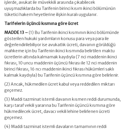
işlerde, avukat ile müvekkili arasında çıkabilecek
uyuşmazlıklarda bu Tarifenin birinci kısım ikinci bölümünün
tüketici hakem heyetlerine ilişkin kuralı uygulanır.
Tarifelerin üçüncü kısmına göre ücret
MADDE 13 –
(1) Bu Tarifenin ikinci kısmının ikinci bölümünde
gösterilen hukuki yardımların konusu para veya para ile
değerlendirilebiliyor ise avukatlık ücreti, davanın görüldüğü
mahkeme için bu Tarifenin ikinci kısmında belirtilen maktu
ücretlerin altında kalmamak kaydıyla (7 nci maddenin ikinci
fıkrası, 10 uncu maddenin üçüncü fıkrası ile 12 nci maddenin
birinci fıkrası, 16 ncı maddenin ikinci fıkrası hükümleri saklı
kalmak kaydıyla) bu Tarifenin üçüncü kısmına göre belirlenir.
(2) Ancak, hükmedilen ücret kabul veya reddedilen miktarı
geçemez.
(3) Maddi tazminat istemli davanın kısmen reddi durumunda,
karşı taraf vekili yararına bu Tarifenin üçüncü kısmına göre
hükmedilecek ücret, davacı vekili lehine belirlenen ücreti
geçemez.
(4) Maddi tazminat istemli davaların tamamının reddi