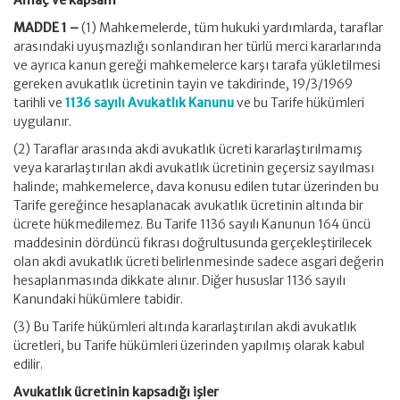
Amaç ve kapsam
MADDE 1 –
(1) Mahkemelerde, tüm hukuki yardımlarda, taraflar
arasındaki uyuşmazlığı sonlandıran her türlü merci kararlarında
ve ayrıca kanun gereği mahkemelerce karşı tarafa yükletilmesi
gereken avukatlık ücretinin tayin ve takdirinde, 19/3/1969
tarihli ve
1136 sayılı Avukatlık Kanunu
ve bu Tarife hükümleri
uygulanır.
(2) Taraflar arasında akdi avukatlık ücreti kararlaştırılmamış
veya kararlaştırılan akdi avukatlık ücretinin geçersiz sayılması
halinde; mahkemelerce, dava konusu edilen tutar üzerinden bu
Tarife gereğince hesaplanacak avukatlık ücretinin altında bir
ücrete hükmedilemez. Bu Tarife 1136 sayılı Kanunun 164 üncü
maddesinin dördüncü fıkrası doğrultusunda gerçekleştirilecek
olan akdi avukatlık ücreti belirlenmesinde sadece asgari değerin
hesaplanmasında dikkate alınır. Diğer hususlar 1136 sayılı
Kanundaki hükümlere tabidir.
(3) Bu Tarife hükümleri altında kararlaştırılan akdi avukatlık
ücretleri, bu Tarife hükümleri üzerinden yapılmış olarak kabul
edilir.
Avukatlık ücretinin kapsadığı işler