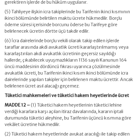
gerektiren işlerde de bu hüküm uygulanır.
(5) Tahliyeye ilişkin icra takiplerinde bu Tarifenin ikinci kısmının
ikinci bölümünde belirtilen maktu ücrete hükmedilir. Borçlu
ödeme süresi içerisinde borcunu öderse bu Tarifeye göre
belirlenecek ücretin dörtte üçü takdir edilir.
(6) İcra dairelerinde borçlu vekili olarak takip edilen işlerde
taraflar arasında akdi avukatlık ücreti kararlaştırılmamış veya
kararlaştırılan akdi avukatlık ücretinin geçersiz sayıldığı
hallerde; çıkabilecek uyuşmazlıkların 1136 sayılı Kanunun 164
üncü maddesinin dördüncü fıkrası uyarınca çözülmesinde
avukatlık ücreti, bu Tarifenin ikinci kısım ikinci bölümünde icra
dairelerinde yapılan takipler için belirlenen maktu ücrettir. Ancak
belirlenen ücret asıl alacağı geçemez.
Tüketici mahkemeleri ve tüketici hakem heyetlerinde ücret
MADDE 12 –
(1) Tüketici hakem heyetlerinin tüketici lehine
verdiği kararlara karşı açılan itiraz davalarında, kararın iptali
durumunda tüketici aleyhine, bu Tarifenin üçüncü kısmına göre
vekâlet ücretine hükmedilir.
(2) Tüketici hakem heyetlerinde avukat aracılığı ile takip edilen