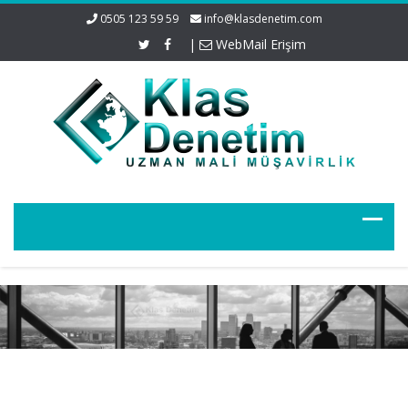
0505 123 59 59
info@klasdenetim.com
|
WebMail Erişim