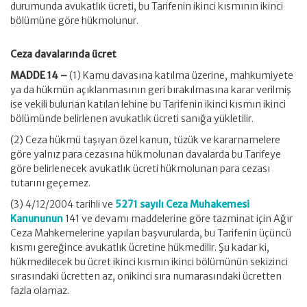
durumunda avukatlık ücreti, bu Tarifenin ikinci kısmının ikinci
bölümüne göre hükmolunur.
Ceza davalarında ücret
MADDE 14 –
(1) Kamu davasına katılma üzerine, mahkumiyete
ya da hükmün açıklanmasının geri bırakılmasına karar verilmiş
ise vekili bulunan katılan lehine bu Tarifenin ikinci kısmın ikinci
bölümünde belirlenen avukatlık ücreti sanığa yükletilir.
(2) Ceza hükmü taşıyan özel kanun, tüzük ve kararnamelere
göre yalnız para cezasına hükmolunan davalarda bu Tarifeye
göre belirlenecek avukatlık ücreti hükmolunan para cezası
tutarını geçemez.
(3) 4/12/2004 tarihli ve
5271 sayılı Ceza Muhakemesi
Kanununun
141 ve devamı maddelerine göre tazminat için Ağır
Ceza Mahkemelerine yapılan başvurularda, bu Tarifenin üçüncü
kısmı gereğince avukatlık ücretine hükmedilir. Şu kadar ki,
hükmedilecek bu ücret ikinci kısmın ikinci bölümünün sekizinci
sırasındaki ücretten az, onikinci sıra numarasındaki ücretten
fazla olamaz.