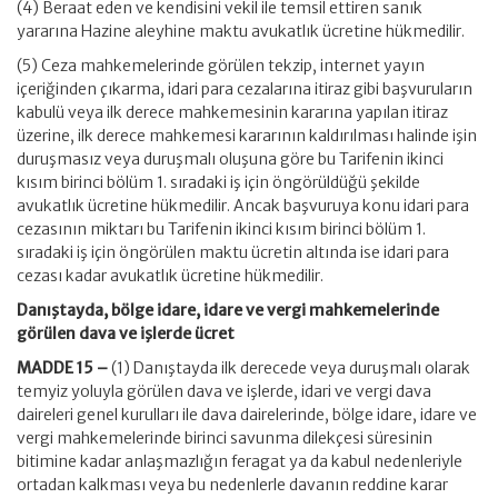
(4) Beraat eden ve kendisini vekil ile temsil ettiren sanık
yararına Hazine aleyhine maktu avukatlık ücretine hükmedilir.
(5) Ceza mahkemelerinde görülen tekzip, internet yayın
içeriğinden çıkarma, idari para cezalarına itiraz gibi başvuruların
kabulü veya ilk derece mahkemesinin kararına yapılan itiraz
üzerine, ilk derece mahkemesi kararının kaldırılması halinde işin
duruşmasız veya duruşmalı oluşuna göre bu Tarifenin ikinci
kısım birinci bölüm 1. sıradaki iş için öngörüldüğü şekilde
avukatlık ücretine hükmedilir. Ancak başvuruya konu idari para
cezasının miktarı bu Tarifenin ikinci kısım birinci bölüm 1.
sıradaki iş için öngörülen maktu ücretin altında ise idari para
cezası kadar avukatlık ücretine hükmedilir.
Danıştayda, bölge idare, idare ve vergi mahkemelerinde
görülen dava ve işlerde ücret
MADDE 15 –
(1) Danıştayda ilk derecede veya duruşmalı olarak
temyiz yoluyla görülen dava ve işlerde, idari ve vergi dava
daireleri genel kurulları ile dava dairelerinde, bölge idare, idare ve
vergi mahkemelerinde birinci savunma dilekçesi süresinin
bitimine kadar anlaşmazlığın feragat ya da kabul nedenleriyle
ortadan kalkması veya bu nedenlerle davanın reddine karar