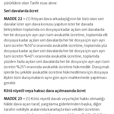
yürürlükte olan Tarife esas alınır.
Seri davalarda ücret
MADDE 22 –
(1) İhtiyari dava arkadaşlığının bir türü olan seri
davalar ister ayrı dava konusu yapılsın ister bir davada
birleştirilsin toplamda on dosyaya kadar açılan seri davalarda
her bir dosya için ayrı ayrı tam avukatlık ücretine, toplamda elli
dosyaya kadar açılan seri davalarda her bir dosya için ayrı ayrı
tam ücretin %50’si oranında avukatlık ücretine, toplamda yüz
dosyaya kadar açılan seri davalarda her bir dosya için ayrı ayrı
tam ücretin %40’ı oranında avukatlık ücretine, toplamda
yüzden fazla açılan seri davalarda her bir dosya için ayrı ayrı tam
ücretin %25’i oranında avukatlık ücretine hükmedilir. Duruşmalı
işlerde bu şekilde avukatlık ücretine hükmedilmesi için dosyaya
ilişkin tüm duruşmaların aynı gün aynı mahkemede yapılması
gerekir.
Kötü niyetli veya haksız dava açılmasında ücret
MADDE 23 –
(1) Kötü niyetli davalı veya hiçbir hakkı olmadığı
hâlde dava açan taraf, yargılama giderlerinden başka, diğer
tarafın vekiliyle aralarında kararlaştırılan vekâlet ücretinin