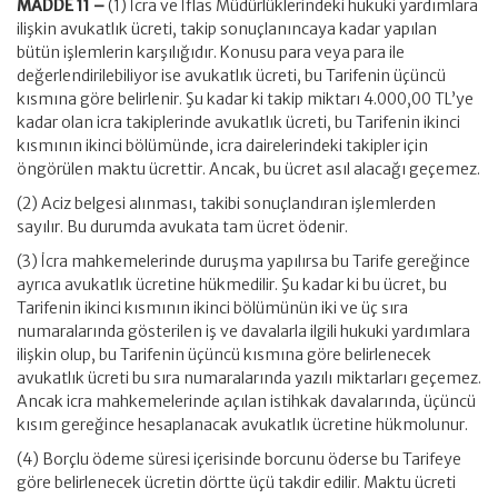
MADDE 11 –
(1) İcra ve İflas Müdürlüklerindeki hukuki yardımlara
ilişkin avukatlık ücreti, takip sonuçlanıncaya kadar yapılan
bütün işlemlerin karşılığıdır. Konusu para veya para ile
değerlendirilebiliyor ise avukatlık ücreti, bu Tarifenin üçüncü
kısmına göre belirlenir. Şu kadar ki takip miktarı 4.000,00 TL’ye
kadar olan icra takiplerinde avukatlık ücreti, bu Tarifenin ikinci
kısmının ikinci bölümünde, icra dairelerindeki takipler için
öngörülen maktu ücrettir. Ancak, bu ücret asıl alacağı geçemez.
(2) Aciz belgesi alınması, takibi sonuçlandıran işlemlerden
sayılır. Bu durumda avukata tam ücret ödenir.
(3) İcra mahkemelerinde duruşma yapılırsa bu Tarife gereğince
ayrıca avukatlık ücretine hükmedilir. Şu kadar ki bu ücret, bu
Tarifenin ikinci kısmının ikinci bölümünün iki ve üç sıra
numaralarında gösterilen iş ve davalarla ilgili hukuki yardımlara
ilişkin olup, bu Tarifenin üçüncü kısmına göre belirlenecek
avukatlık ücreti bu sıra numaralarında yazılı miktarları geçemez.
Ancak icra mahkemelerinde açılan istihkak davalarında, üçüncü
kısım gereğince hesaplanacak avukatlık ücretine hükmolunur.
(4) Borçlu ödeme süresi içerisinde borcunu öderse bu Tarifeye
göre belirlenecek ücretin dörtte üçü takdir edilir. Maktu ücreti