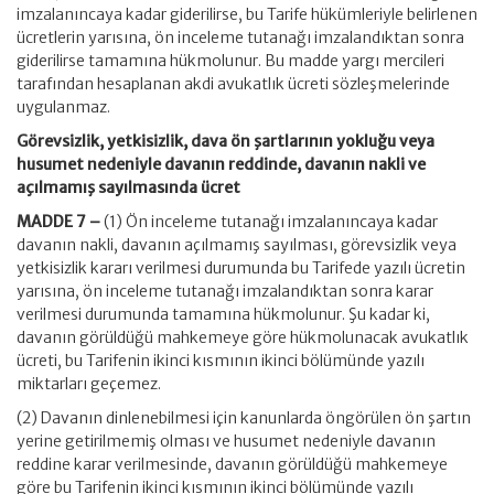
imzalanıncaya kadar giderilirse, bu Tarife hükümleriyle belirlenen
ücretlerin yarısına, ön inceleme tutanağı imzalandıktan sonra
giderilirse tamamına hükmolunur. Bu madde yargı mercileri
tarafından hesaplanan akdi avukatlık ücreti sözleşmelerinde
uygulanmaz.
Görevsizlik, yetkisizlik, dava ön şartlarının yokluğu veya
husumet nedeniyle davanın reddinde, davanın nakli ve
açılmamış sayılmasında ücret
MADDE 7 –
(1) Ön inceleme tutanağı imzalanıncaya kadar
davanın nakli, davanın açılmamış sayılması, görevsizlik veya
yetkisizlik kararı verilmesi durumunda bu Tarifede yazılı ücretin
yarısına, ön inceleme tutanağı imzalandıktan sonra karar
verilmesi durumunda tamamına hükmolunur. Şu kadar ki,
davanın görüldüğü mahkemeye göre hükmolunacak avukatlık
ücreti, bu Tarifenin ikinci kısmının ikinci bölümünde yazılı
miktarları geçemez.
(2) Davanın dinlenebilmesi için kanunlarda öngörülen ön şartın
yerine getirilmemiş olması ve husumet nedeniyle davanın
reddine karar verilmesinde, davanın görüldüğü mahkemeye
göre bu Tarifenin ikinci kısmının ikinci bölümünde yazılı