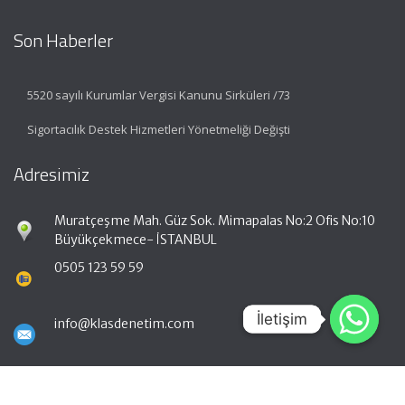
Son Haberler
5520 sayılı Kurumlar Vergisi Kanunu Sirküleri /73
Sigortacılık Destek Hizmetleri Yönetmeliği Değişti
Adresimiz
Muratçeşme Mah. Güz Sok. Mimapalas No:2 Ofis No:10
Büyükçekmece- İSTANBUL
0505 123 59 59
İletişim
İletişim
info@klasdenetim.com
Hızlı Menü