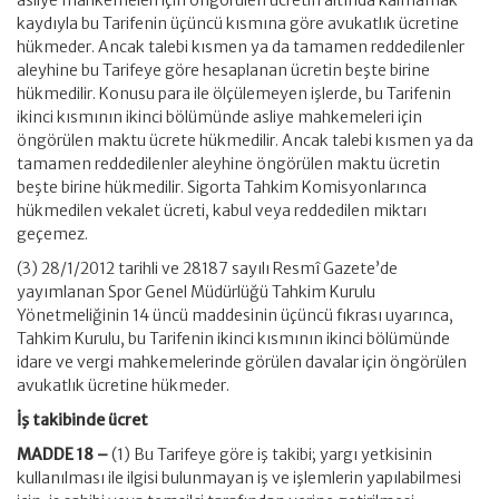
asliye mahkemeleri için öngörülen ücretin altında kalmamak
kaydıyla bu Tarifenin üçüncü kısmına göre avukatlık ücretine
hükmeder. Ancak talebi kısmen ya da tamamen reddedilenler
aleyhine bu Tarifeye göre hesaplanan ücretin beşte birine
hükmedilir. Konusu para ile ölçülemeyen işlerde, bu Tarifenin
ikinci kısmının ikinci bölümünde asliye mahkemeleri için
öngörülen maktu ücrete hükmedilir. Ancak talebi kısmen ya da
tamamen reddedilenler aleyhine öngörülen maktu ücretin
beşte birine hükmedilir. Sigorta Tahkim Komisyonlarınca
hükmedilen vekalet ücreti, kabul veya reddedilen miktarı
geçemez.
(3) 28/1/2012 tarihli ve 28187 sayılı Resmî Gazete’de
yayımlanan Spor Genel Müdürlüğü Tahkim Kurulu
Yönetmeliğinin 14 üncü maddesinin üçüncü fıkrası uyarınca,
Tahkim Kurulu, bu Tarifenin ikinci kısmının ikinci bölümünde
idare ve vergi mahkemelerinde görülen davalar için öngörülen
avukatlık ücretine hükmeder.
İş takibinde ücret
MADDE 18 –
(1) Bu Tarifeye göre iş takibi; yargı yetkisinin
kullanılması ile ilgisi bulunmayan iş ve işlemlerin yapılabilmesi