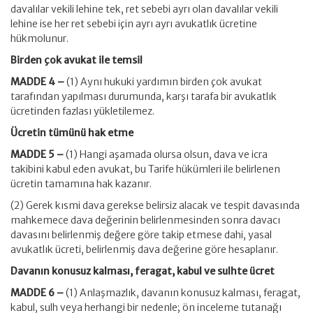
davalılar vekili lehine tek, ret sebebi ayrı olan davalılar vekili
lehine ise her ret sebebi için ayrı ayrı avukatlık ücretine
hükmolunur.
Birden çok avukat ile temsil
MADDE 4 –
(1) Aynı hukuki yardımın birden çok avukat
tarafından yapılması durumunda, karşı tarafa bir avukatlık
ücretinden fazlası yükletilemez.
Ücretin tümünü hak etme
MADDE 5 –
(1) Hangi aşamada olursa olsun, dava ve icra
takibini kabul eden avukat, bu Tarife hükümleri ile belirlenen
ücretin tamamına hak kazanır.
(2) Gerek kısmi dava gerekse belirsiz alacak ve tespit davasında
mahkemece dava değerinin belirlenmesinden sonra davacı
davasını belirlenmiş değere göre takip etmese dahi, yasal
avukatlık ücreti, belirlenmiş dava değerine göre hesaplanır.
Davanın konusuz kalması, feragat, kabul ve sulhte ücret
MADDE 6 –
(1) Anlaşmazlık, davanın konusuz kalması, feragat,
kabul, sulh veya herhangi bir nedenle; ön inceleme tutanağı