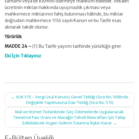
tamamı veya bir kısmını ödemeye mahkûm edilebilir. Vekâlet
ücretinin miktarı hakkında uyuşmazlık çıkması veya
mahkemece miktarının fahiş bulunması hâlinde, bu miktar
doğrudan mahkemece 1136 sayılı Kanun ve bu Tarife esas
alınarak takdir olunur.
Yürürlük
MADDE 24 –
(1) Bu Tarife yayımı tarihinde yürürlüğe girer.
Eki İçin Tıklayınız
Post
←
VUK 515 – Vergi Usul Kanunu Genel Tebliği (Sıra No: 509)’nde
navigation
Değişiklik Yapılmasına Dair Tebliğ (Sıra No: 515)
Mal ve Hizmet Tedarikinde Geç Ödemelerde Uygulanacak
Temerrüt Faiz Oranı ve Alacağın Tahsili Masrafları İçin Talep
Edilebilecek Asgari Giderin Tutarına İlişkin Karar
→
E-Bülten Üyeliği