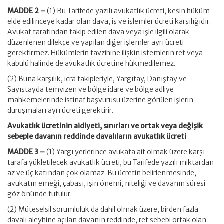
MADDE 2 –
(1) Bu Tarifede yazılı avukatlık ücreti, kesin hüküm
elde edilinceye kadar olan dava, iş ve işlemler ücreti karşılığıdır.
Avukat tarafından takip edilen dava veya işle ilgili olarak
düzenlenen dilekçe ve yapılan diğer işlemler ayrı ücreti
gerektirmez. Hükümlerin tavzihine ilişkin istemlerin ret veya
kabulü halinde de avukatlık ücretine hükmedilemez.
(2) Buna karşılık, icra takipleriyle, Yargıtay, Danıştay ve
Sayıştayda temyizen ve bölge idare ve bölge adliye
mahkemelerinde istinaf başvurusu üzerine görülen işlerin
duruşmaları ayrı ücreti gerektirir.
Avukatlık ücretinin aidiyeti, sınırları ve ortak veya değişik
sebeple davanın reddinde davalıların avukatlık ücreti
MADDE 3 –
(1) Yargı yerlerince avukata ait olmak üzere karşı
tarafa yükletilecek avukatlık ücreti, bu Tarifede yazılı miktardan
az ve üç katından çok olamaz. Bu ücretin belirlenmesinde,
avukatın emeği, çabası, işin önemi, niteliği ve davanın süresi
göz önünde tutulur.
(2) Müteselsil sorumluluk da dahil olmak üzere, birden fazla
davalı aleyhine açılan davanın reddinde, ret sebebi ortak olan