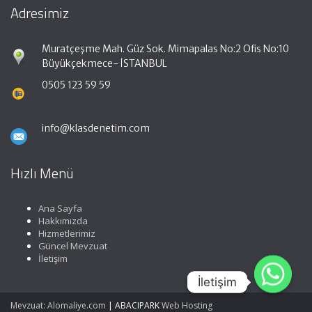
Adresimiz
Muratçeşme Mah. Güz Sok. Mimapalas No:2 Ofis No:10
Büyükçekmece- İSTANBUL
0505 123 59 59
info@klasdenetim.com
Hızlı Menü
Ana Sayfa
Hakkımızda
Hizmetlerimiz
Güncel Mevzuat
İletişim
İletişim
İletişim
Mevzuat: Alomaliye.com
|
ABACIPARK
Web Hosting