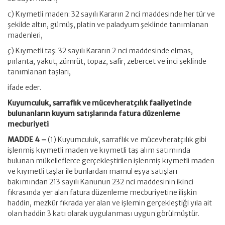
c) Kıymetli maden: 32 sayılı Kararın 2
nci
maddesinde her tür ve
şekilde altın, gümüş, platin ve paladyum şeklinde tanımlanan
madenleri,
ç) Kıymetli taş: 32 sayılı Kararın 2
nci
maddesinde elmas,
pırlanta, yakut, zümrüt, topaz, safir, zebercet ve inci şeklinde
tanımlanan taşları,
ifade
eder.
Kuyumculuk, sarraflık ve mücevheratçılık faaliyetinde
bulunanların kuyum satışlarında fatura düzenleme
mecburiyeti
MADDE 4 –
(1) Kuyumculuk, sarraflık ve mücevheratçılık gibi
işlenmiş kıymetli maden ve kıymetli taş alım satımında
bulunan mükelleflerce gerçekleştirilen işlenmiş kıymetli maden
ve kıymetli taşlar ile bunlardan mamul eşya satışları
bakımından 213 sayılı Kanunun 232
nci
maddesinin ikinci
fıkrasında yer alan fatura düzenleme mecburiyetine ilişkin
haddin, mezkûr fıkrada yer alan ve işlemin gerçekleştiği yıla ait
olan haddin 3 katı olarak uygulanması uygun görülmüştür.