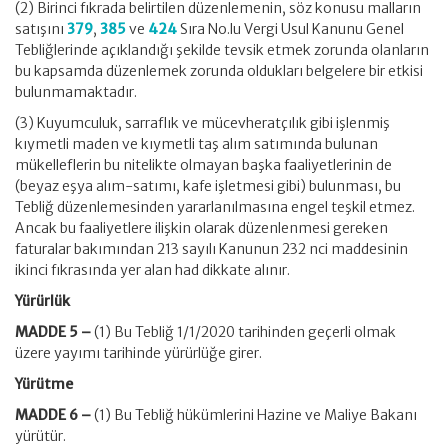
(2) Birinci fıkrada belirtilen düzenlemenin, söz konusu malların
satışını
379
,
385
ve
424
Sıra No.lu Vergi Usul Kanunu Genel
Tebliğlerinde açıklandığı şekilde tevsik etmek zorunda olanların
bu kapsamda düzenlemek zorunda oldukları belgelere bir etkisi
bulunmamaktadır.
(3) Kuyumculuk, sarraflık ve mücevheratçılık gibi işlenmiş
kıymetli maden ve kıymetli taş alım satımında bulunan
mükelleflerin bu nitelikte olmayan başka faaliyetlerinin de
(beyaz eşya alım-satımı,
kafe
işletmesi gibi) bulunması, bu
Tebliğ düzenlemesinden yararlanılmasına engel teşkil etmez.
Ancak bu faaliyetlere ilişkin olarak düzenlenmesi gereken
faturalar bakımından 213 sayılı Kanunun 232
nci
maddesinin
ikinci fıkrasında yer alan had dikkate alınır.
Yürürlük
MADDE 5 –
(1) Bu Tebliğ
1/1/2020
tarihinden geçerli olmak
üzere yayımı tarihinde yürürlüğe girer.
Yürütme
MADDE 6 –
(1) Bu Tebliğ hükümlerini Hazine ve Maliye Bakanı
yürütür.