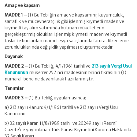
Amaç ve kapsam
MADDE 1 –
(1) Bu Tebliğin amaç ve kapsamını; kuyumculuk,
sarraflık ve mücevheratçılık gibi işlenmiş kıymetli maden ve
kıymetli taş alım satımında bulunan mükelleflerin
gerçekleştirmiş oldukları işlenmiş kıymetli maden ve kıymetli
taşlar ile bunlardan mamul eşya satışlarında fatura düzenleme
zorunluluklarında değişiklik yapılması oluşturmaktadır.
Dayanak
MADDE 2 –
(1) Bu Tebliğ,
4/1/1961
tarihli ve
213 sayılı Vergi Usul
Kanununun
mükerrer 257
nci
maddesinin birinci fıkrasının (1)
numaralı bendine dayanılarak hazırlanmıştır.
Tanımlar
MADDE 3 –
(1) Bu Tebliğ uygulamasında;
a) 213 sayılı Kanun:
4/1/1961
tarihli ve 213 sayılı Vergi Usul
Kanununu,
b) 32 sayılı Karar:
11/8/1989
tarihli ve 20249 sayılı Resmî
Gazete’de yayımlanan Türk Parası Kıymetini Koruma Hakkında
32 Sayılı Kararı,