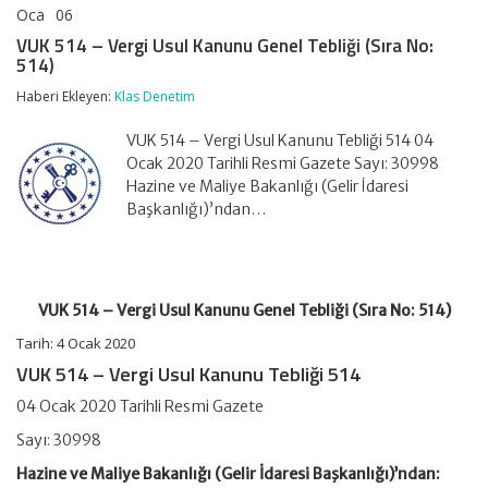
Oca
06
VUK
yorumlar kapalı
514
VUK 514 – Vergi Usul Kanunu Genel Tebliği (Sıra No:
–
514)
Vergi
Usul
Haberi Ekleyen:
Klas Denetim
Kanunu
Genel
VUK 514 – Vergi Usul Kanunu Tebliği 514 04
Tebliği
(Sıra
Ocak 2020 Tarihli Resmi Gazete Sayı: 30998
No:
Hazine ve Maliye Bakanlığı (Gelir İdaresi
514)
Başkanlığı)’ndan…
için
VUK 514 – Vergi Usul Kanunu Genel Tebliği (Sıra No: 514)
Tarih: 4 Ocak 2020
VUK 514 – Vergi Usul Kanunu Tebliği 514
04 Ocak 2020 Tarihli Resmi Gazete
Sayı: 30998
Hazine ve Maliye Bakanlığı (Gelir İdaresi Başkanlığı)’
ndan
: