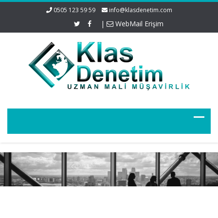
0505 123 59 59
info@klasdenetim.com
|
WebMail Erişim