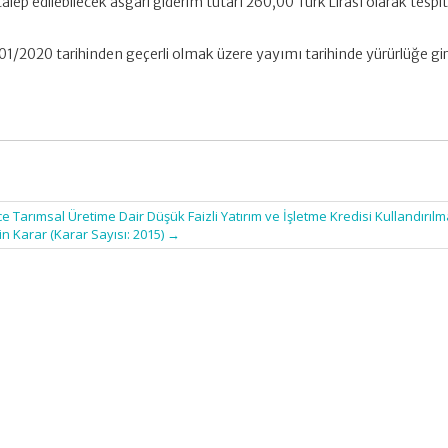
 talep edilebilecek asgari giderim tutarı 260,00 Türk Lirası olarak tespi
/01/2020 tarihinden geçerli olmak üzere yayımı tarihinde yürürlüğe gir
ce Tarımsal Üretime Dair Düşük Faizli Yatırım ve İşletme Kredisi Kullandırıl
kin Karar (Karar Sayısı: 2015)
→