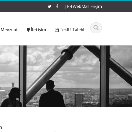
|
WebMail Erişim
 Mevzuat
İletişim
Teklif Talebi
n