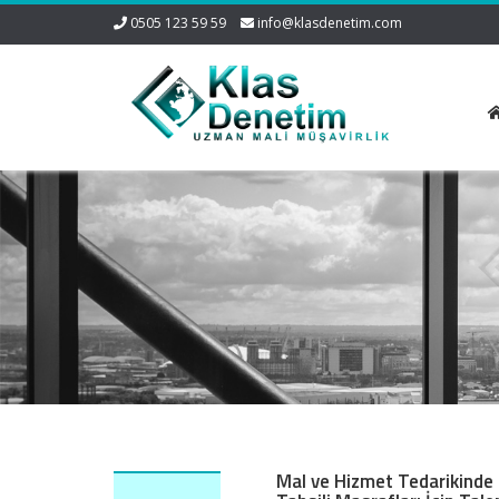
0505 123 59 59
info@klasdenetim.com
Mal ve Hizmet Tedarikinde