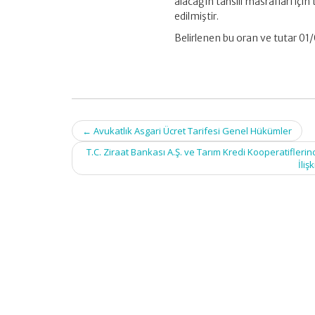
alacağın tahsili masrafları için
Karar
edilmiştir.
için
Belirlenen bu oran ve tutar 01
Post
←
Avukatlık Asgari Ücret Tarifesi Genel Hükümler
navigation
T.C. Ziraat Bankası A.Ş. ve Tarım Kredi Kooperatiflerin
İliş