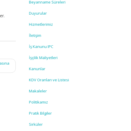
t
Beyanname Süreleri
Duyurular
er.
Hizmetlerimiz
İletişim
İş Kanunu IPC
İşçilik Maliyetleri
masına
Kanunlar
KDV Oranları ve Listesi
Makaleler
Politikamız
Pratik Bilgiler
Sirküler