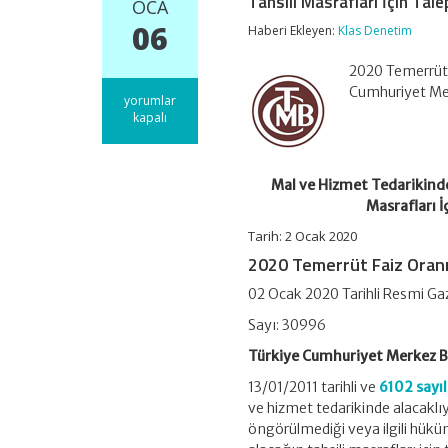
Tahsili Masrafları İçin Tale
OCA
06
Haberi Ekleyen:
Klas Denetim
2020 Temerrüt 
Cumhuriyet Mer
Mal
yorumlar
ve
kapalı
Hizmet
Tedarikinde
Geç
Ödemelerde
Mal ve Hizmet Tedarikind
Uygulanacak
Masrafları İ
Temerrüt
Faiz
Tarih: 2 Ocak 2020
Oranı
2020 Temerrüt Faiz Oran
ve
Alacağın
02 Ocak 2020 Tarihli Resmi Ga
Tahsili
Masrafları
Sayı: 30996
İçin
Talep
Türkiye Cumhuriyet Merkez 
Edilebilecek
13/01/2011 tarihli ve
6102 sayı
Asgari
Giderin
ve hizmet tedarikinde alacaklı
Tutarına
öngörülmediği veya ilgili hüküm
İlişkin