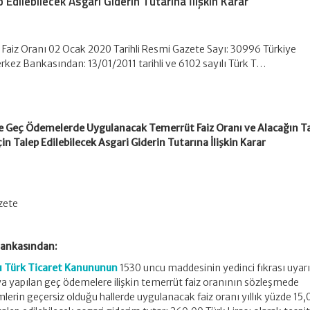
p Edilebilecek Asgari Giderin Tutarına İlişkin Karar
Faiz Oranı 02 Ocak 2020 Tarihli Resmi Gazete Sayı: 30996 Türkiye
kez Bankasından: 13/01/2011 tarihli ve 6102 sayılı Türk T…
e Geç Ödemelerde Uygulanacak Temerrüt Faiz Oranı ve Alacağın Ta
çin Talep Edilebilecek Asgari Giderin Tutarına İlişkin Karar
ı
zete
Bankasından:
lı Türk Ticaret Kanununun
1530 uncu maddesinin yedinci fıkrası uyar
ya yapılan geç ödemelere ilişkin temerrüt faiz oranının sözleşmede
lerin geçersiz olduğu hallerde uygulanacak faiz oranı yıllık yüzde 15,