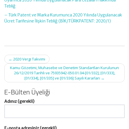
Uyarınca 2020 Yılında Uygulanacak Para Cezaları Hakkında
Tebliğ
– Türk Patent ve Marka Kurumunca 2020 Yılında Uygulanacak
Ücret Tarifesine İlişkin Tebliğ (BİK/TÜRKPATENT: 2020/1)
Post
←
2020 Vergi Takvimi
navigation
Kamu Gözetimi, Muhasebe ve Denetim Standartları Kurulunun
26/12/2019 Tarihli ve 75935942-050.01.04-[01/332], [01/333],
[01/334], [01/335] ve [01/336] Sayılı Kararları
→
E-Bülten Üyeliği
Adınız (gerekli)
E-posta adresiniz (gerekli)