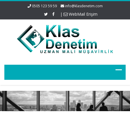
0505 123 59 59
info@klasdenetim.com
|
WebMail Erişim