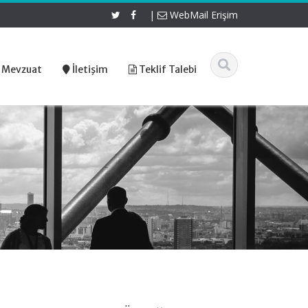
|
WebMail Erişim
 Mevzuat
İletişim
Teklif Talebi