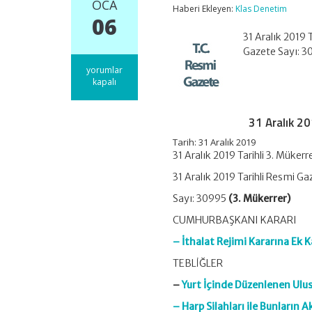
OCA
Haberi Ekleyen:
Klas Denetim
06
31 Aralık 2019 
Gazete Sayı: 
31
yorumlar
Aralık
kapalı
2019
Tarihli
3.
31 Aralık 2
Mükerrer
Resmi
Tarih: 31 Aralık 2019
Gazetede
31 Aralık 2019 Tarihli 3. Mük
Çıkan
Mevzuat
31 Aralık 2019 Tarihli Resmi Ga
için
Sayı: 30995
(3. Mükerrer)
CUMHURBAŞKANI KARARI
– İthalat Rejimi Kararına Ek K
TEBLİĞLER
–
Yurt İçinde Düzenlenen Ulusl
– Harp Silahları ile Bunların 