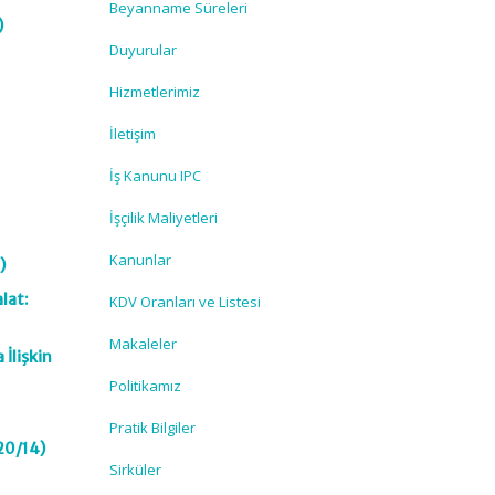
Beyanname Süreleri
)
Duyurular
Hizmetlerimiz
İletişim
İş Kanunu IPC
İşçilik Maliyetleri
Kanunlar
)
alat:
KDV Oranları ve Listesi
Makaleler
 İlişkin
Politikamız
Pratik Bilgiler
020/14)
Sirküler