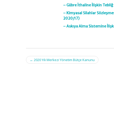
– Gübre İthaline İlişkin Tebli
– Kimyasal Silahlar Sözleşmesi
2020/17)
– Askıya Alma Sistemine İlişk
Post
←
2020 Yılı Merkezi Yönetim Bütçe Kanunu
navigation