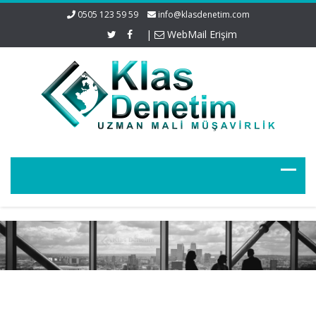
0505 123 59 59
info@klasdenetim.com
|
WebMail Erişim