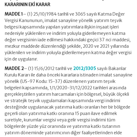
KARARININ EKİ KARAR
MADDE 1
– (1) 25/10/1984 tarihli ve 3065 sayılı Katma Değer
Vergisi Kanununun, imalat sanayiine yönelik yatırım teşvik
belgesi kapsamında yapılan yatırımlara ilişkin inşaat işleri
nedeniyle yüklenilen ve indirim yoluyla giderilemeyen katma
değer vergisinin iade edilmesi hakkındaki geçici 37 nci maddesi,
mezkur maddede düzenlendiği şekilde, 2020 ve 2021 yıllarında
yüklenilen ve indirim yoluyla giderilemeyen katma değer vergisi
için de uygulanır.
MADDE 2
– (1) 15/6/2012 tarihli ve
2012/3305
sayılı Bakanlar
Kurulu Kararı ile daha önceki kararlara istinaden imalat sanayiine
yönelik (US-97 Kodu: 15-37) düzenlenen yatırım teşvik
belgeleri kapsamında, 1/1/2020-31/12/2022 tarihleri arasında
gerçekleştirilen yatırım harcamaları için bölgesel, büyük ölçekli
ve stratejik teşvik uygulamaları kapsamında vergi indirimi
desteğinde uygulanacak yatırıma katkı oranları her bir bölgede
geçerli olan yatırıma katkı oranına 15 puan ilave edilmek
suretiyle, kurumlar vergisi veya gelir vergisi indirimi tüm
bölgelerde yüzde yüz oranında ve yatırıma katkı tutarının
yatırım döneminde yatırımcının diğer faaliyetlerinden elde