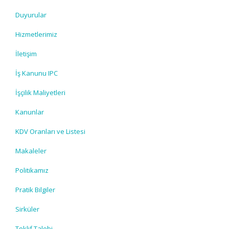
Duyurular
Hizmetlerimiz
İletişim
İş Kanunu IPC
İşçilik Maliyetleri
Kanunlar
KDV Oranları ve Listesi
Makaleler
Politikamız
Pratik Bilgiler
Sirküler
Teklif Talebi