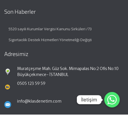
Son Haberler
5520 sayılı Kurumlar Vergisi Kanunu Sirküleri /73
Sigortacılık Destek Hizmetleri Yönetmeliği Değişti
Adresimiz
Muratçeşme Mah. Güz Sok. Mimapalas No:2 Ofis No:10
Büyükçekmece- İSTANBUL
0505 123 59 59
İletişim
İletişim
info@klasdenetim.com
Hızlı Menü