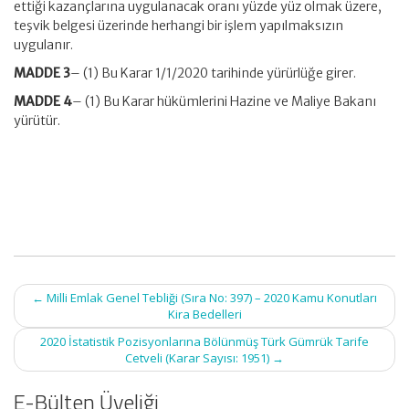
ettiği kazançlarına uygulanacak oranı yüzde yüz olmak üzere,
teşvik belgesi üzerinde herhangi bir işlem yapılmaksızın
uygulanır.
MADDE 3
– (1) Bu Karar 1/1/2020 tarihinde yürürlüğe girer.
MADDE 4
– (1) Bu Karar hükümlerini Hazine ve Maliye Bakanı
yürütür.
Post
←
Milli Emlak Genel Tebliği (Sıra No: 397) – 2020 Kamu Konutları
navigation
Kira Bedelleri
2020 İstatistik Pozisyonlarına Bölünmüş Türk Gümrük Tarife
Cetveli (Karar Sayısı: 1951)
→
E-Bülten Üyeliği