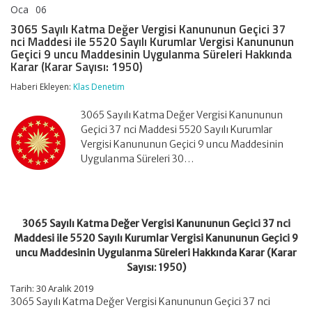
Oca
06
3065
yorumlar kapalı
Sayılı
3065 Sayılı Katma Değer Vergisi Kanununun Geçici 37
Katma
nci Maddesi ile 5520 Sayılı Kurumlar Vergisi Kanununun
Değer
Geçici 9 uncu Maddesinin Uygulanma Süreleri Hakkında
Vergisi
Karar (Karar Sayısı: 1950)
Kanununun
Geçici
Haberi Ekleyen:
Klas Denetim
37
nci
3065 Sayılı Katma Değer Vergisi Kanununun
Maddesi
ile
Geçici 37 nci Maddesi 5520 Sayılı Kurumlar
5520
Vergisi Kanununun Geçici 9 uncu Maddesinin
Sayılı
Uygulanma Süreleri 30…
Kurumlar
Vergisi
Kanununun
Geçici
9
uncu
3065 Sayılı Katma Değer Vergisi Kanununun Geçici 37 nci
Maddesinin
Maddesi ile 5520 Sayılı Kurumlar Vergisi Kanununun Geçici 9
Uygulanma
uncu Maddesinin Uygulanma Süreleri Hakkında Karar (Karar
Süreleri
Sayısı: 1950)
Hakkında
Karar
Tarih: 30 Aralık 2019
(Karar
3065 Sayılı Katma Değer Vergisi Kanununun Geçici 37 nci
Sayısı: