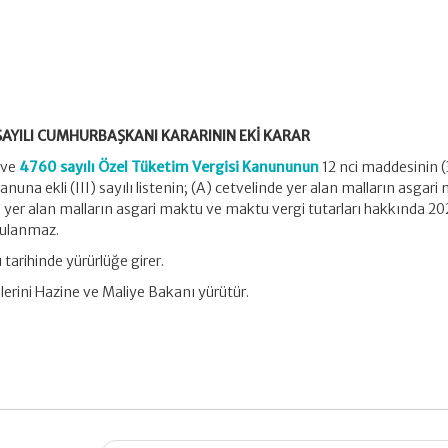
 SAYILI CUMHURBAŞKANI KARARININ EKİ KARAR
i ve
4760 sayılı Özel Tüketim Vergisi Kanununun
12 nci maddesinin (
nuna ekli (III) sayılı listenin; (A) cetvelinde yer alan malların asgari
nde yer alan malların asgari maktu ve maktu vergi tutarları hakkında 202
gulanmaz.
 tarihinde yürürlüğe girer.
erini Hazine ve Maliye Bakanı yürütür.