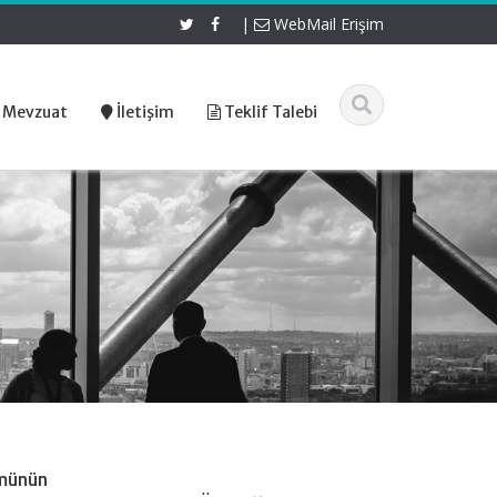
|
WebMail Erişim
 Mevzuat
İletişim
Teklif Talebi
kmünün