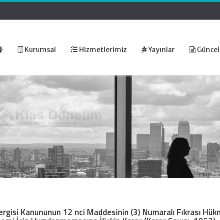
Kurumsal
Hizmetlerimiz
Yayınlar
Güncel
ergisi Kanununun 12 nci Maddesinin (3) Numaralı Fıkrası Hü