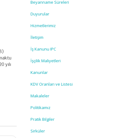
Beyanname Süreleri
Duyurular
Hizmetlerimiz
İletişim
İş Kanunu IPC
3)
 maktu
İşçilik Maliyetleri
0 yılı
Kanunlar
KDV Oranları ve Listesi
Makaleler
Politikamız
Pratik Bilgiler
Sirküler