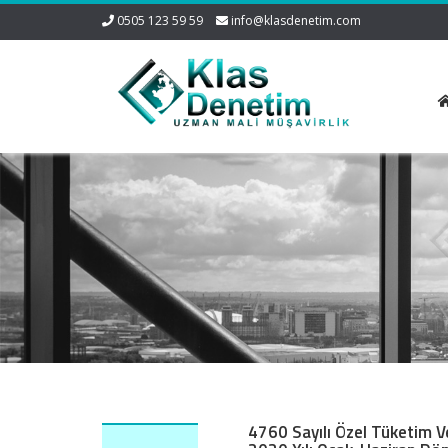
0505 123 59 59
info@klasdenetim.com
4760 Sayılı Özel Tüketim V