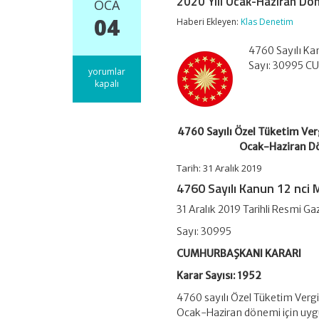
2020 Yılı Ocak-Haziran Dön
OCA
04
Haberi Ekleyen:
Klas Denetim
4760 Sayılı Kan
Sayı: 30995 C
4760
yorumlar
Sayılı
kapalı
Özel
Tüketim
Vergisi
Kanununun
4760 Sayılı Özel Tüketim Ver
12
Ocak-Haziran Dö
nci
Maddesinin
Tarih:
31 Aralık 2019
(3)
4760 Sayılı Kanun 12 nci 
Numaralı
Fıkrası
31 Aralık 2019 Tarihli Resmi Ga
Hükmünün
2020
Sayı: 30995
Yılı
Ocak-
CUMHURBAŞKANI KARARI
Haziran
Karar Sayısı: 1952
Dönemi
İçin
4760 sayılı Özel Tüketim Verg
Uygulanmamasına
Ocak-Haziran dönemi için uyg
İlişkin