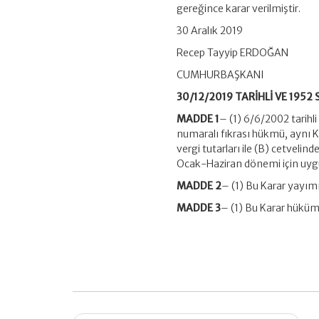
Karar
gereğince karar verilmiştir.
(Karar
Sayısı:
30 Aralık 2019
1952)
Recep Tayyip ERDOĞAN
için
CUMHURBAŞKANI
30/12/2019 TARİHLİ VE 1952
MADDE 1
– (1) 6/6/2002 tarihl
numaralı fıkrası hükmü, aynı Ka
vergi tutarları ile (B) cetveli
Ocak-Haziran dönemi için uy
MADDE 2
– (1) Bu Karar yayımı
MADDE 3
– (1) Bu Karar hüküml