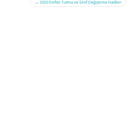
Post
←
2020 Defter Tutma ve Sınıf Değiştirme Hadleri
navigation